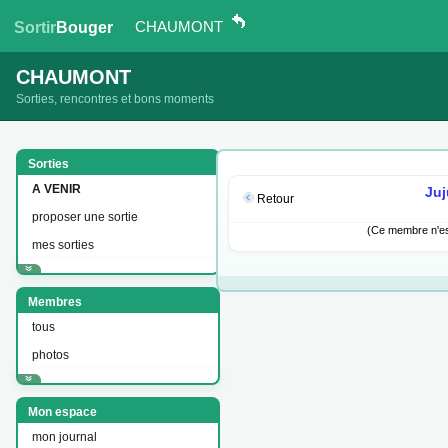
CHAUMONT
Sortir
Bouger
CHAUMONT
Sorties, rencontres et bons moments
Sorties
A VENIR
Juj
Retour
proposer une sortie
(Ce membre n'est
mes sorties
Membres
tous
photos
Mon espace
mon journal