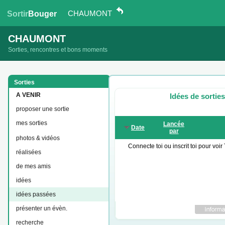
CHAUMONT
Sortir
Bouger
CHAUMONT
Sorties, rencontres et bons moments
Sorties
A VENIR
Idées de sorti
proposer une sortie
mes sorties
Lancée
Date
par
photos & vidéos
Connecte toi ou inscrit toi pour vo
réalisées
de mes amis
idées
idées passées
présenter un évèn.
recherche